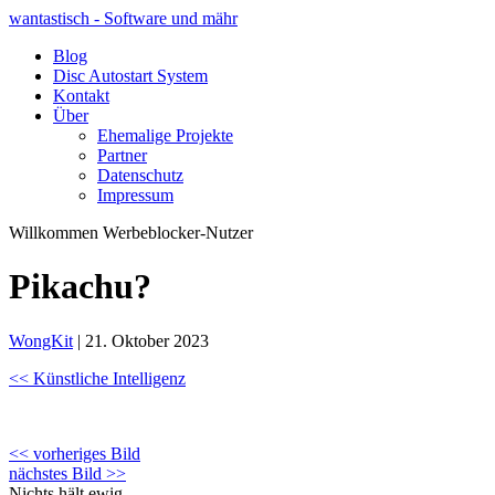
wantastisch - Software und mähr
Blog
Disc Autostart System
Kontakt
Über
Ehemalige Projekte
Partner
Datenschutz
Impressum
Willkommen Werbeblocker-Nutzer
Pikachu?
WongKit
|
21. Oktober 2023
<<
Künstliche Intelligenz
<< vorheriges Bild
nächstes Bild >>
Nichts hält ewig,