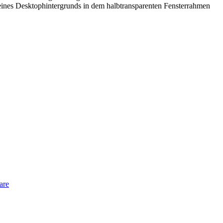
l deines Desktophintergrunds in dem halbtransparenten Fensterrahmen
are