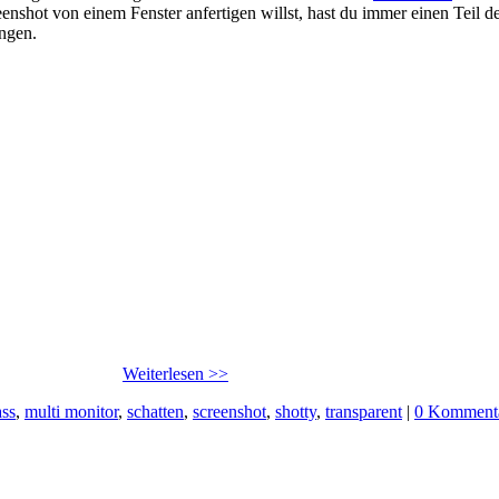
creenshot von einem Fenster anfertigen willst, hast du immer einen Tei
angen.
ass
,
multi monitor
,
schatten
,
screenshot
,
shotty
,
transparent
|
0 Komment
echende SFX Archive erstellen