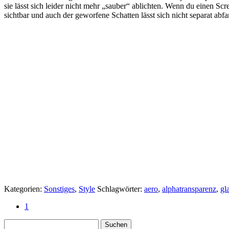
sie lässt sich leider nicht mehr „sauber“ ablichten. Wenn du einen S
sichtbar und auch der geworfene Schatten lässt sich nicht separat abf
Weiterlesen >>
Kategorien:
Sonstiges
,
Style
Schlagwörter:
aero
,
alphatransparenz
,
gl
1
Neueste Kommentare
tellerwaescher
zu
7-Zip – Angepasste und optisch anspr
Peto
zu
Photopea – kostenlose Photoshop Alternative
Peto
zu
Photopea – kostenlose Photoshop Alternative
Peto
zu
Meine Meinung zu Windows 11
paul
zu
Meine Meinung zu Windows 11
Kategorien