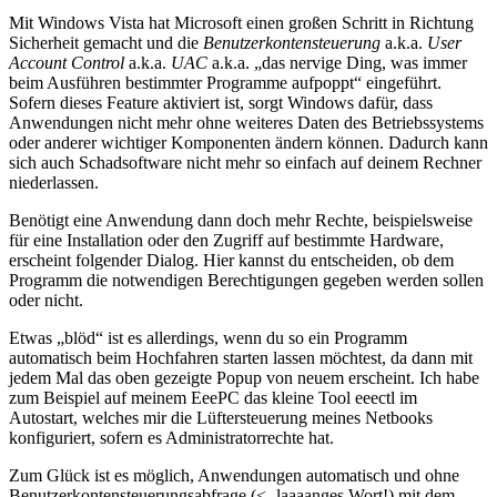
Mit Windows Vista hat Microsoft einen großen Schritt in Richtung
Sicherheit gemacht und die
Benutzerkontensteuerung
a.k.a.
User
Account Control
a.k.a.
UAC
a.k.a. „das nervige Ding, was immer
beim Ausführen bestimmter Programme aufpoppt“ eingeführt.
Sofern dieses Feature aktiviert ist, sorgt Windows dafür, dass
Anwendungen nicht mehr ohne weiteres Daten des Betriebssystems
oder anderer wichtiger Komponenten ändern können. Dadurch kann
sich auch Schadsoftware nicht mehr so einfach auf deinem Rechner
niederlassen.
Benötigt eine Anwendung dann doch mehr Rechte, beispielsweise
für eine Installation oder den Zugriff auf bestimmte Hardware,
erscheint folgender Dialog. Hier kannst du entscheiden, ob dem
Programm die notwendigen Berechtigungen gegeben werden sollen
oder nicht.
Etwas „blöd“ ist es allerdings, wenn du so ein Programm
automatisch beim Hochfahren starten lassen möchtest, da dann mit
jedem Mal das oben gezeigte Popup von neuem erscheint. Ich habe
zum Beispiel auf meinem EeePC das kleine Tool eeectl im
Autostart, welches mir die Lüftersteuerung meines Netbooks
konfiguriert, sofern es Administratorrechte hat.
Zum Glück ist es möglich, Anwendungen automatisch und ohne
Benutzerkontensteuerungsabfrage (<- laaaanges Wort!) mit dem