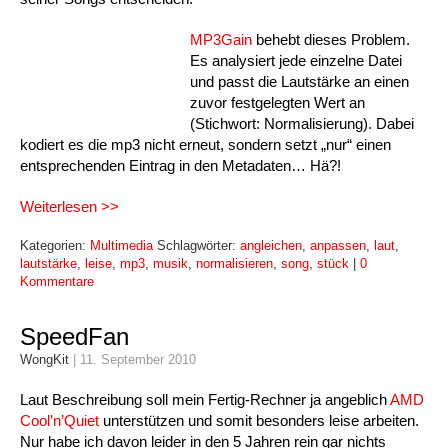
MP3Gain
behebt dieses Problem.
Es analysiert jede einzelne Datei
und passt die Lautstärke an einen
zuvor festgelegten Wert an
(Stichwort: Normalisierung). Dabei
kodiert es die mp3 nicht erneut, sondern setzt „nur“ einen
entsprechenden Eintrag in den Metadaten… Hä?!
Weiterlesen >>
Kategorien:
Multimedia
Schlagwörter:
angleichen
,
anpassen
,
laut
,
lautstärke
,
leise
,
mp3
,
musik
,
normalisieren
,
song
,
stück
|
0
Kommentare
SpeedFan
WongKit
|
11. September 2010
Laut Beschreibung soll mein Fertig-Rechner ja angeblich
AMD
Cool’n’Quiet
unterstützen und somit besonders leise arbeiten.
Nur habe ich davon leider in den 5 Jahren rein gar nichts