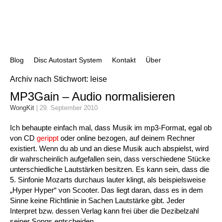
Blog
Disc Autostart System
Kontakt
Über
Archiv nach Stichwort: leise
MP3Gain – Audio normalisieren
WongKit
|
29. September 2010
Ich behaupte einfach mal, dass Musik im mp3-Format, egal ob
von CD
gerippt
oder online bezogen, auf deinem Rechner
existiert. Wenn du ab und an diese Musik auch abspielst, wird
dir wahrscheinlich aufgefallen sein, dass verschiedene Stücke
unterschiedliche Lautstärken besitzen. Es kann sein, dass die
5. Sinfonie Mozarts durchaus lauter klingt, als beispielsweise
„Hyper Hyper“ von Scooter. Das liegt daran, dass es in dem
Sinne keine Richtlinie in Sachen Lautstärke gibt. Jeder
Interpret bzw. dessen Verlag kann frei über die Dezibelzahl
seiner Songs entscheiden.